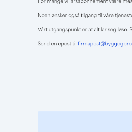
For mange vil årsabonnement være mest 
Noen ønsker også tilgang til våre tjenes
Vårt utgangspunkt er at alt lar seg løs
Send en epost til
firmapost@byggogpros