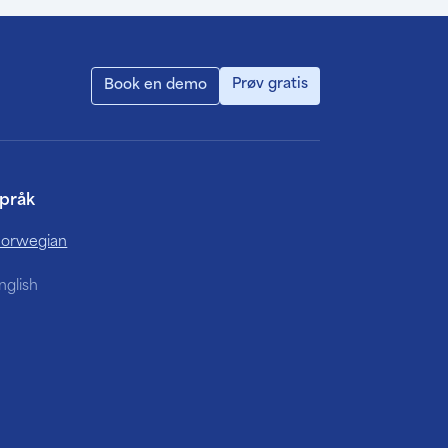
Prøv gratis
Book en demo
pråk
orwegian
nglish