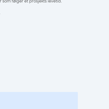
om følger et prosjekts levetid.
.