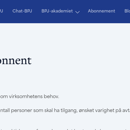
PJ
Chat-BPJ
BPJ-akademiet
Abonnement
Bl
onnent
t om virksomhetens behov.
ntall personer som skal ha tilgang, ønsket varighet på avta