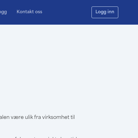
ogg
Kontakt oss
Logg inn
len være ulik fra virksomhet til