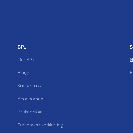
BPJ
S
Om BPJ
N
Blogg
E
Kontakt oss
Abonnement
Brukervilkår
Personvernserklæring