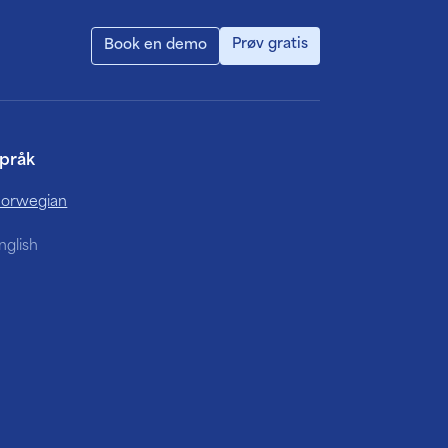
Prøv gratis
Book en demo
pråk
orwegian
nglish