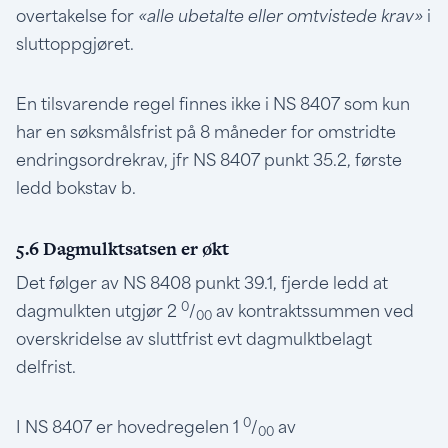
overtakelse for
«alle ubetalte eller omtvistede krav»
i
sluttoppgjøret.
En tilsvarende regel finnes ikke i NS 8407 som kun
har en søksmålsfrist på 8 måneder for omstridte
endringsordrekrav, jfr NS 8407 punkt 35.2, første
ledd bokstav b.
5.6 Dagmulktsatsen er økt
Det følger av NS 8408 punkt 39.1, fjerde ledd at
0
dagmulkten utgjør 2
/
av kontraktssummen ved
00
overskridelse av sluttfrist evt dagmulktbelagt
delfrist.
0
I NS 8407 er hovedregelen 1
/
av
00