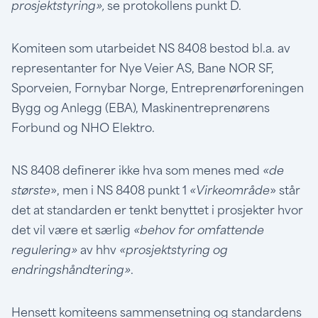
prosjektstyring»,
se protokollens punkt D.
Komiteen som utarbeidet NS 8408 bestod bl.a. av
representanter for Nye Veier AS, Bane NOR SF,
Sporveien, Fornybar Norge, Entreprenørforeningen
Bygg og Anlegg (EBA), Maskinentreprenørens
Forbund og NHO Elektro.
NS 8408 definerer ikke hva som menes med
«de
største
», men i NS 8408 punkt 1
«Virkeområde
» står
det at standarden er tenkt benyttet i prosjekter hvor
det vil være et særlig
«behov for omfattende
regulering»
av hhv
«prosjektstyring og
endringshåndtering»
.
Hensett komiteens sammensetning og standardens