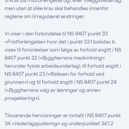
til krav på fristforlengelse og/ eller tilleggsvederlag,
men uten at slike krav skal behandles innenfor
reglene om (irregulære) endringer.
Vi viser i den forbindelse til NS 8407 punkt 33
«Fristforlengelse»
hvor det i punkt 33.1 bokstav b
vises til forsinkelser som følge av forhold angitt i NS
8407 punkt 22 (
«Byggherrens medvirkning»
herunder fysisk arbeidsunderlag), til forhold angitt i
NS 8407 punkt 23
(«Risikoen for forhold ved
grunnen»
) og til forhold angitt i NS 8407 punkt 24
(«Byggherrens valg av løsninger og annen
prosjektering»
).
Tilsvarende henvisninger er inntatt i NS 8407 punkt
34
«Vederlagsjustering»
og underpunktet 34.1.2