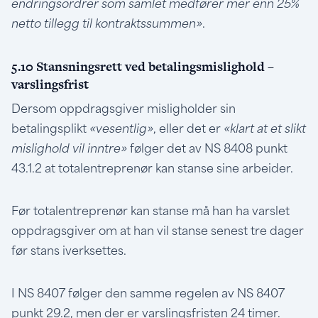
endringsordrer som samlet medfører mer enn 25%
netto tillegg til kontraktssummen»
.
5.10 Stansningsrett ved betalingsmislighold –
varslingsfrist
Dersom oppdragsgiver misligholder sin
betalingsplikt
«vesentlig»
, eller det er
«klart at et slikt
mislighold vil inntre»
følger det av NS 8408 punkt
43.1.2 at totalentreprenør kan stanse sine arbeider.
Før totalentreprenør kan stanse må han ha varslet
oppdragsgiver om at han vil stanse senest tre dager
før stans iverksettes.
I NS 8407 følger den samme regelen av NS 8407
punkt 29.2, men der er varslingsfristen 24 timer.