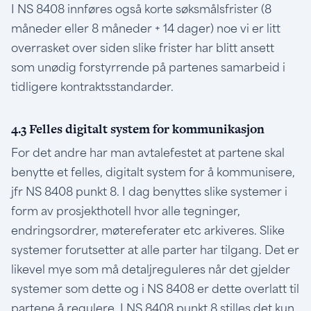
I NS 8408 innføres også korte søksmålsfrister (8
måneder eller 8 måneder + 14 dager) noe vi er litt
overrasket over siden slike frister har blitt ansett
som unødig forstyrrende på partenes samarbeid i
tidligere kontraktsstandarder.
4.3 Felles digitalt system for kommunikasjon
For det andre har man avtalefestet at partene skal
benytte et felles, digitalt system for å kommunisere,
jfr NS 8408 punkt 8. I dag benyttes slike systemer i
form av prosjekthotell hvor alle tegninger,
endringsordrer, møtereferater etc arkiveres. Slike
systemer forutsetter at alle parter har tilgang. Det er
likevel mye som må detaljreguleres når det gjelder
systemer som dette og i NS 8408 er dette overlatt til
partene å regulere. I NS 8408 punkt 8 stilles det kun