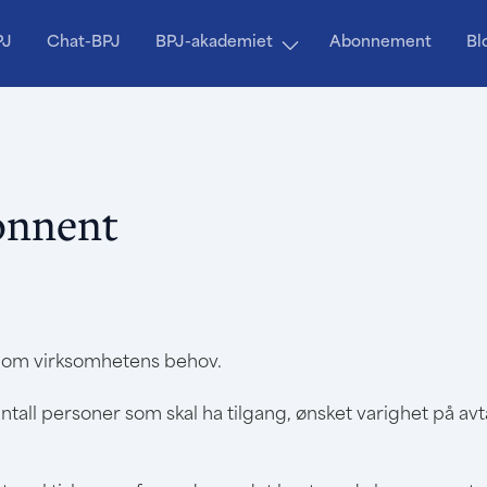
PJ
Chat-BPJ
BPJ-akademiet
Abonnement
Bl
onnent
t om virksomhetens behov.
ntall personer som skal ha tilgang, ønsket varighet på avta