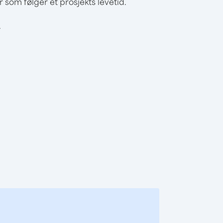
om følger et prosjekts levetid.
.