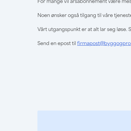
For mange vil årsabonnement være mest 
Noen ønsker også tilgang til våre tjenes
Vårt utgangspunkt er at alt lar seg løs
Send en epost til
firmapost@byggogpros