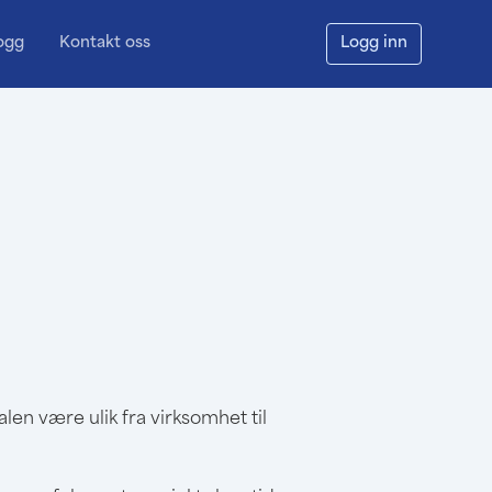
ogg
Kontakt oss
Logg inn
len være ulik fra virksomhet til