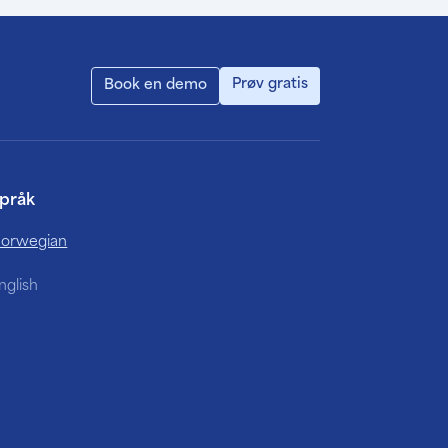
Prøv gratis
Book en demo
pråk
orwegian
nglish